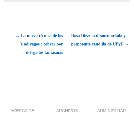
← La nueva técnica de los
Rosa Díez: la desmemoriada y
'sindivagos': cobrar por
prepotente caudilla de UPyD →
delegados fantasmas
ACERCA DE
ARCHIVOS
ADMINISTRAR