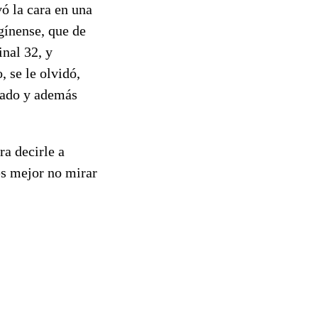
ó la cara en una
gínense, que de
inal 32, y
 se le olvidó,
nado y además
ra decirle a
es mejor no mirar