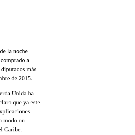
 de la noche
a comprado a
5 diputados más
embre de 2015.
ierda Unida ha
claro que ya este
explicaciones
en modo on
el Caribe.