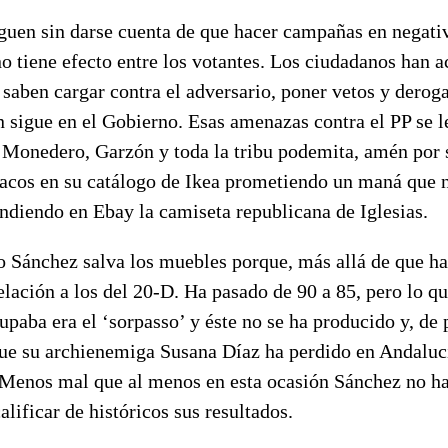
guen sin darse cuenta de que hacer campañas en negativo
 no tiene efecto entre los votantes. Los ciudadanos han 
 saben cargar contra el adversario, poner vetos y derog
n sigue en el Gobierno. Esas amenazas contra el PP se 
s, Monedero, Garzón y toda la tribu podemita, amén por
acos en su catálogo de Ikea prometiendo un maná que n
endiendo en Ebay la camiseta republicana de Iglesias.
 Sánchez salva los muebles porque, más allá de que ha
lación a los del 20-D. Ha pasado de 90 a 85, pero lo qu
upaba era el ‘sorpasso’ y éste no se ha producido y, de 
ue su archienemiga Susana Díaz ha perdido en Andalucí
Menos mal que al menos en esta ocasión Sánchez no ha
alificar de históricos sus resultados.