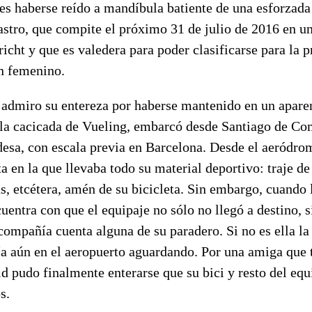
es haberse reído a mandíbula batiente de una esforzada
astro, que compite el próximo 31 de julio de 2016 en u
richt y que es valedera para poder clasificarse para la
n femenino.
l admiro su entereza por haberse mantenido en un apare
 la cacicada de Vueling, embarcó desde Santiago de C
desa, con escala previa en Barcelona. Desde el aeródr
a en la que llevaba todo su material deportivo: traje d
as, etcétera, amén de su bicicleta. Sin embargo, cuando 
uentra con que el equipaje no sólo no llegó a destino, 
 compañía cuenta alguna de su paradero. Si no es ella l
ía aún en el aeropuerto aguardando. Por una amiga que 
 pudo finalmente enterarse que su bici y resto del equ
s.