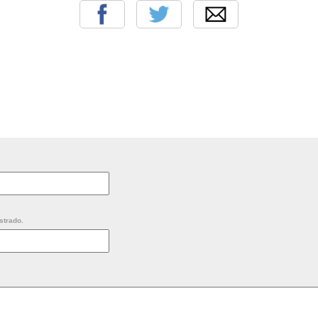
strado.