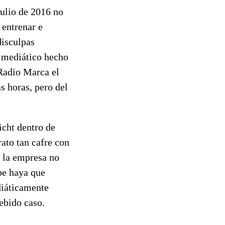
julio de 2016 no
 entrenar e
disculpas
o mediático hecho
 Radio Marca el
s horas, pero del
icht dentro de
ato tan cafre con
e la empresa no
be haya que
diáticamente
ebido caso.