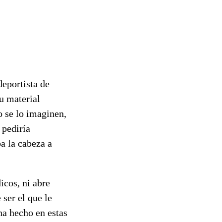
deportista de
u material
o se lo imaginen,
 pediría
ba la cabeza a
icos, ni abre
 ser el que le
ha hecho en estas