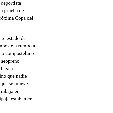
 deportista
na prueba de
 próxima Copa del
nte estado de
ompostela rumbo a
omo compostelano
e neopreno,
llega a
sino que nadie
a que se mueve,
trabaja en
ipaje estaban en