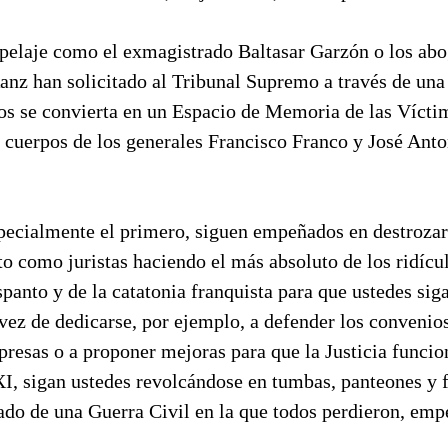
pelaje como el exmagistrado Baltasar Garzón o los a
anz han solicitado al Tribunal Supremo a través de un
os se convierta en un Espacio de Memoria de las Víctima
s cuerpos de los generales Francisco Franco y José Ant
specialmente el primero, siguen empeñados en destroza
to como juristas haciendo el más absoluto de los ridícul
spanto y de la catatonia franquista para que ustedes sig
ez de dedicarse, por ejemplo, a defender los convenios
resas o a proponer mejoras para que la Justicia funci
I, sigan ustedes revolcándose en tumbas, panteones y f
ado de una Guerra Civil en la que todos perdieron, emp