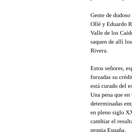
Gente de dudoso 
Ollé y Eduardo R
Valle de los Caíd
saquen de allí lo
Rivera.
Estos señores, e
forzadas su crédi
está curado del e
Una pena que en v
determinadas emp
en pleno siglo XX
cambiar el result
propia España.