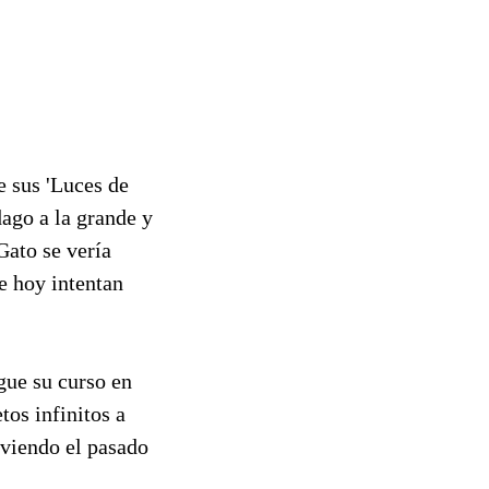
e sus 'Luces de
dago a la grande y
Gato se vería
e hoy intentan
gue su curso en
tos infinitos a
moviendo el pasado