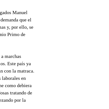
bogados Manuel
a demanda que el
s y, por ello, se
onio Primo de
r a marchas
os. Este país ya
an con la matraca.
 laborales en
one como debiera
osas tratando de
ezando por la