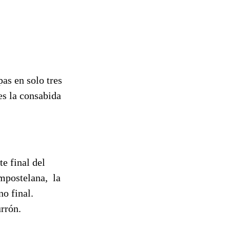
pas en solo tres
es la consabida
e final del
ompostelana, la
o final.
urrón.