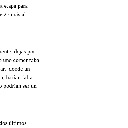
la etapa para
e 25 más al
ente, dejas por
que uno comenzaba
zar, donde un
a, harían falta
io podrían ser un
 dos últimos