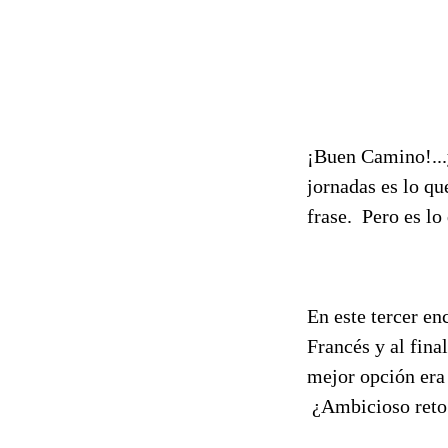
¡Buen Camino!...y
jornadas es lo qu
frase. Pero es l
En este tercer en
Francés y al fin
mejor opción era 
¿Ambicioso reto p