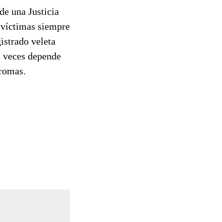
de una Justicia
s víctimas siempre
gistrado veleta
 a veces depende
bromas.