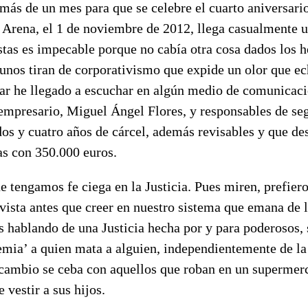
 más de un mes para que se celebre el cuarto aniversari
d Arena, el 1 de noviembre de 2012, llega casualmente 
stas es impecable porque no cabía otra cosa dados los 
gunos tiran de corporativismo que expide un olor que ec
ar he llegado a escuchar en algún medio de comunicació
 empresario, Miguel Ángel Flores, y responsables de se
os y cuatro años de cárcel, además revisables y que de
as con 350.000 euros.
e tengamos fe ciega en la Justicia. Pues miren, prefie
vista antes que creer en nuestro sistema que emana de l
 hablando de una Justicia hecha por y para poderosos, 
emia’ a quien mata a alguien, independientemente de la
n cambio se ceba con aquellos que roban en un supermer
 vestir a sus hijos.