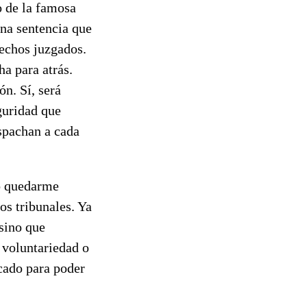
o de la famosa
una sentencia que
hechos juzgados.
ha para atrás.
n. Sí, será
guridad que
spachan a cada
ro quedarme
os tribunales. Ya
sino que
 voluntariedad o
cado para poder