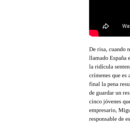
De risa, cuando n
llamado España e
la ridícula sente
crímenes que es 
final la pena res
de guardar un res
cinco jóvenes qu
empresario, Migu
responsable de es