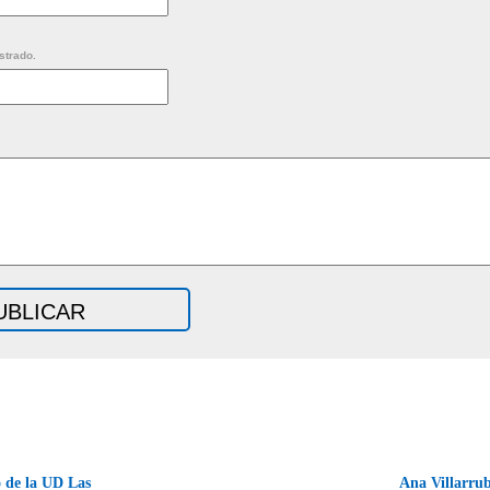
strado.
o de la UD Las
Ana Villarrub