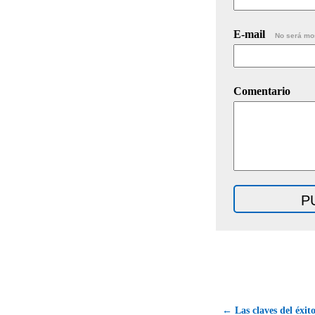
E-mail
No será mo
Comentario
← Las claves del éxit