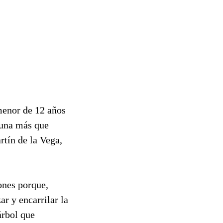
menor de 12 años
 una más que
tín de la Vega,
ones porque,
ar y encarrilar la
árbol que