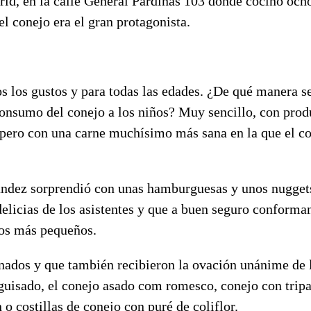
rid, en la calle General Pardiñas 103 donde cocinó och
el conejo era el gran protagonista.
s los gustos y para todas las edades. ¿De qué manera s
 consumo del conejo a los niños? Muy sencillo, con pro
pero con una carne muchísimo más sana en la que el col
ández sorprendió con unas hamburguesas y unos nugget
delicias de los asistentes y que a buen seguro conforma
los más pequeños.
inados y que también recibieron la ovación unánime de 
guisado, el conejo asado com romesco, conejo con tripa
o costillas de conejo con puré de coliflor.