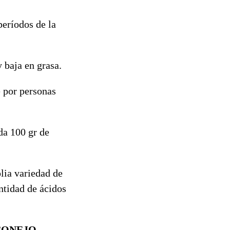
períodos de la
y baja en grasa.
e por personas
da 100 gr de
lia variedad de
ntidad de ácidos
 CONEJO