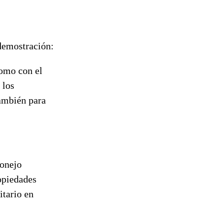
 demostración:
como con el
 los
también para
conejo
opiedades
itario en