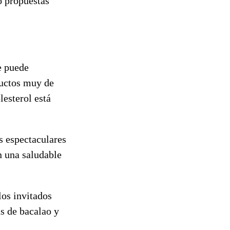
o propuestas
e puede
ductos muy de
esterol está
s espectaculares
n una saludable
los invitados
s de bacalao y