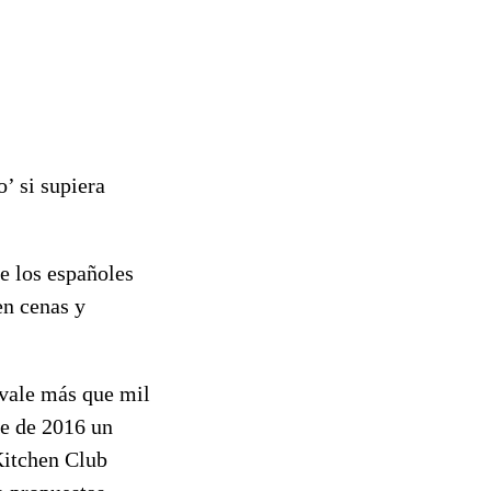
’ si supiera
e los españoles
en cenas y
 vale más que mil
re de 2016 un
Kitchen Club