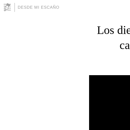
DESDE MI ESCAÑO
Los di
ca