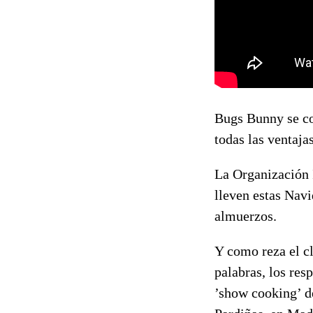
Bugs Bunny se con
todas las ventaja
La Organización I
lleven estas Navi
almuerzos.
Y como reza el c
palabras, los res
’show cooking’ d