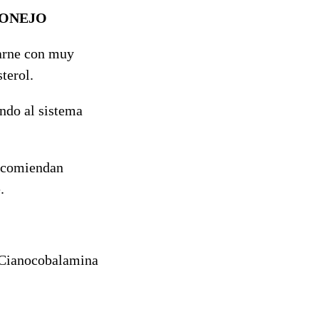
CONEJO
carne con muy
terol.
ando al sistema
recomiendan
.
o Cianocobalamina