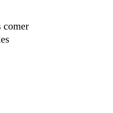
s comer
des