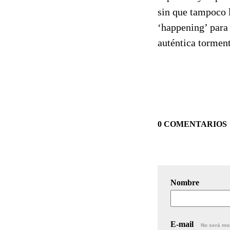
sin que tampoco l
‘happening’ para 
auténtica torment
0 COMENTARIOS
Nombre
E-mail
No será mo