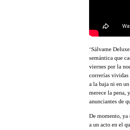
‘Sálvame Deluxe’
semántica que cad
viernes por la no
correrías vividas
a la baja ni en u
merece la pena, y
anunciantes de qu
De momento, ya c
a un acto en el q