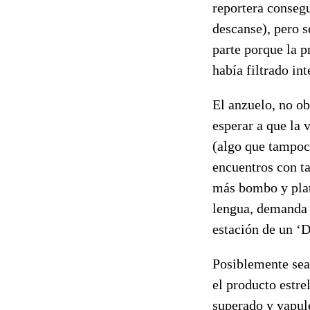
reportera consegu
descanse), pero s
parte porque la p
había filtrado i
El anzuelo, no ob
esperar a que la 
(algo que tampoco
encuentros con ta
más bombo y plati
lengua, demanda 
estación de un ‘
Posiblemente sea
el producto estre
superado y vapul