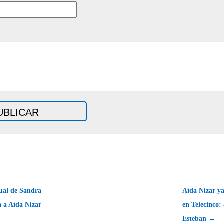
ual de Sandra
Aída Nízar ya
 a Aída Nizar
en Telecinco: 
Esteban →