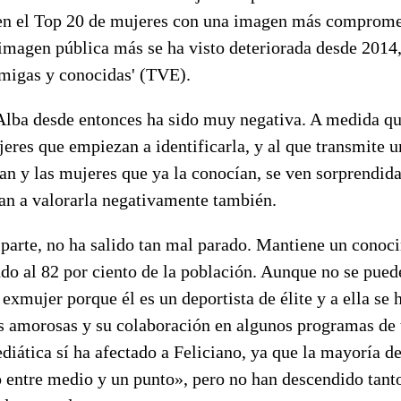
a en el Top 20 de mujeres con una imagen más compromet
 imagen pública más se ha visto deteriorada desde 201
Amigas y conocidas' (TVE).
Alba desde entonces ha sido muy negativa. A medida q
eres que empiezan a identificarla, y al que transmite 
n y las mujeres que ya la conocían, se ven sorprendida
n a valorarla negativamente también.
u parte, no ha salido tan mal parado. Mantiene un conoc
ndo al 82 por ciento de la población. Aunque no se pue
u exmujer porque él es un deportista de élite y a ella se
es amorosas y su colaboración en algunos programas de 
mediática sí ha afectado a Feliciano, ya que la mayoría d
 entre medio y un punto», pero no han descendido tant