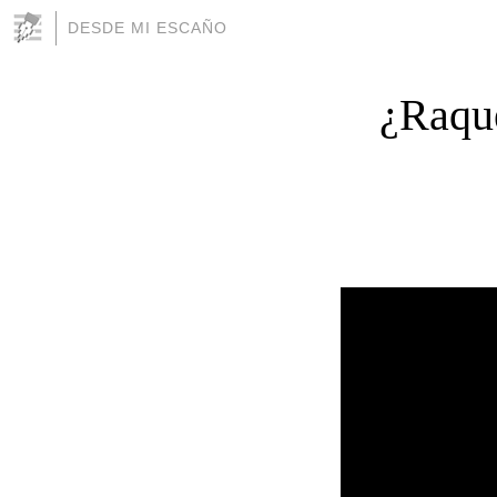
DESDE MI ESCAÑO
¿Raque