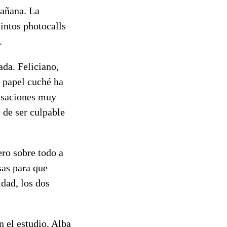
mañana. La
intos photocalls
.
da. Feliciano,
l papel cuché ha
cusaciones muy
 de ser culpable
ero sobre todo a
sas para que
dad, los dos
 el estudio, Alba