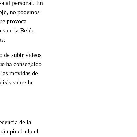
sa al personal. En
Rojo, no podemos
que provoca
es de la Belén
os.
o de subir vídeos
ue ha conseguido
n las movidas de
lisis sobre la
ecencia de la
brán pinchado el