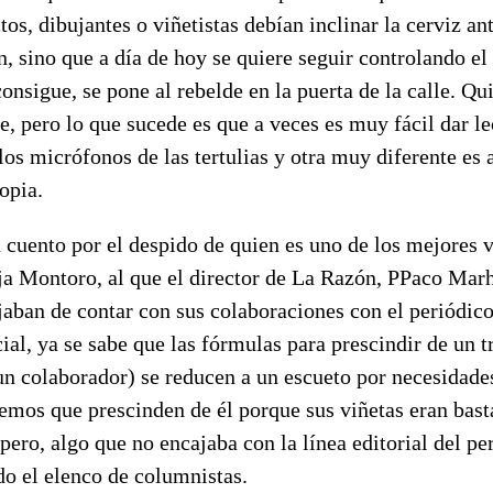
tos, dibujantes o viñetistas debían inclinar la cerviz an
n, sino que a día de hoy se quiere seguir controlando el 
consigue, se pone al rebelde en la puerta de la calle. 
le, pero lo que sucede es que a veces es muy fácil dar l
los micrófonos de las tertulias y otra muy diferente es a
opia.
 cuento por el despido de quien es uno de los mejores v
rja Montoro, al que el director de La Razón, PPaco Mar
aban de contar con sus colaboraciones con el periódic
al, ya se sabe que las fórmulas para prescindir de un t
un colaborador) se reducen a un escueto por necesidade
mos que prescinden de él porque sus viñetas eran basta
ero, algo que no encajaba con la línea editorial del pe
do el elenco de columnistas.