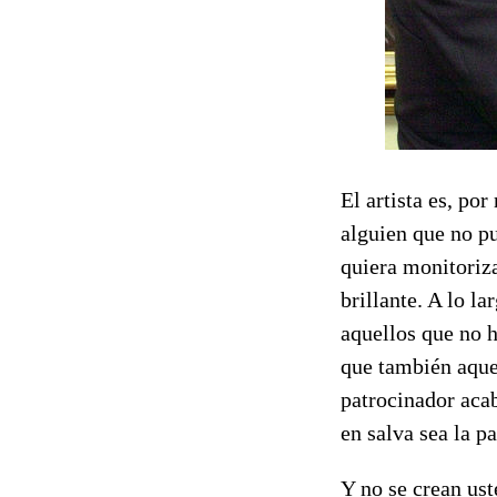
El artista es, po
alguien que no p
quiera monitoriza
brillante. A lo l
aquellos que no 
que también aquel
patrocinador ac
en salva sea la pa
Y no se crean ust