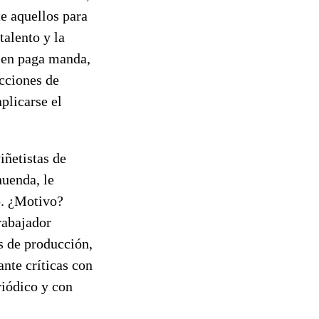
te aquellos para
talento y la
Quien paga manda,
ecciones de
plicarse el
iñetistas de
huenda, le
o. ¿Motivo?
rabajador
s de producción,
nte críticas con
riódico y con