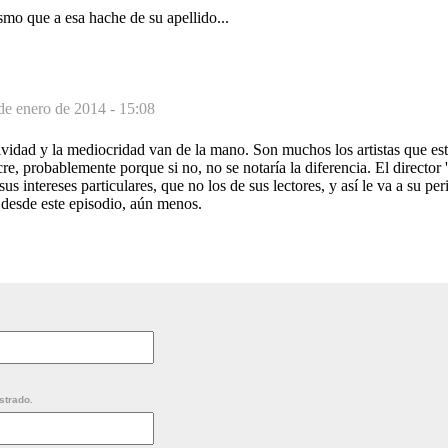
mo que a esa hache de su apellido...
de enero de 2014 - 15:08
vidad y la mediocridad van de la mano. Son muchos los artistas que está
e, probablemente porque si no, no se notaría la diferencia. El director '
us intereses particulares, que no los de sus lectores, y así le va a su p
 desde este episodio, aún menos.
strado.