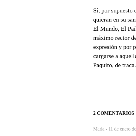
Sí, por supuesto
quieran en su san
El Mundo, El País
máximo rector del
expresión y por p
cargarse a aquel
Paquito, de traca.
2 COMENTARIOS
María -
11 de enero d