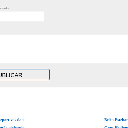
strado.
eportivas dan
Belén Esteba
n la violencia
Gran Hedion