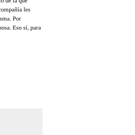
lo de la que
 compañía les
isma. Por
posa. Eso sí, para