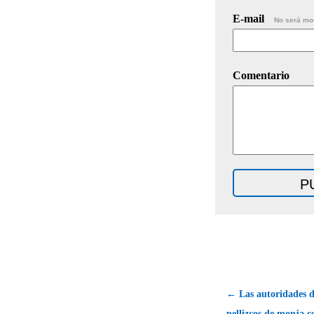
E-mail
No será mo
Comentario
← Las autoridades d
pellizcos de monja co