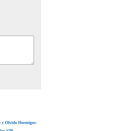
n y Olvido Hormigos:
dez VIP →