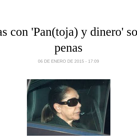
s con 'Pan(toja) y dinero' 
penas
06 DE ENERO DE 2015 - 17:09