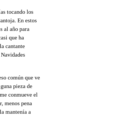
ías tocando los
Pantoja. En estos
s al año para
casi que ha
la cantante
s Navidades
reso común que ve
lguna pieza de
o me conmueve el
or, menos pena
lla mantenía a