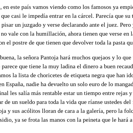
 en este país vamos viendo como los famosos ya empie
que casi le impedía entrar en la cárcel. Parecía que su
 pisar un juzgado y verse declarando ante el juez. Pero 
 no vale con la humillación, ahora tienen que verse en 
n el postre de que tienen que devolver toda la pasta qu
 buena, la señora Pantoja hará muchos quejaos y lo que 
arece que tiene la muy ladina el dinero a buen recaudo
os la lista de choricetes de etiqueta negra que han id
en España, nadie ha devuelto un solo euro de lo manga
final les salía más rentable estar un tiempo entre rejas 
tar de un sueldo para toda la vida que ríanse ustedes de
a y sus acólitos lloran de cara a la galería, pero la folc
sidio, ya se frota las manos con la peineta que le hará a