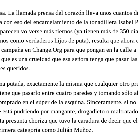
sa. La llamada prensa del corazón lleva unos cuantos d
ina con eso del encarcelamiento de la tonadillera Isabel 
parecen volverse más tiernos (ya tienen más de 350 día
nos como verdaderos hijos de puta), resulta que ahora 
a campaña en Change.Org para que pongan en la calle a 
 que es una crueldad que esa señora tenga que pasar la
res queridos.
 una putada, exactamente la misma que cualquier otro p
iene que pasarlo entre cuatro paredes y tomando sólo a
omprado en el súper de la esquina. Sinceramente, si n
se está pudriendo por mangante, drogadicto o maltratad
ta presunta choriza que tuvo la caradura de decir que e
primera categoría como Julián Muñoz.