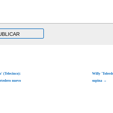
' (Telecinco):
Willy 'Tolerd
rtedero nuevo
supina →