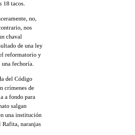
s 18 tacos.
nceramente, no,
ontrario, nos
un chaval
ultado de una ley
el reformatorio y
 una fechoría.
da del Código
en crímenes de
a a fondo para
nato salgan
n una institución
 Rafita, naranjas