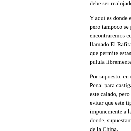
debe ser realojad
Y aquí es donde e
pero tampoco se p
encontraremos co
llamado El Rafit
que permite estas
pulula librement
Por supuesto, en 
Penal para casti
este calado, per
evitar que este t
impunemente a la 
donde, supuestam
de la China.