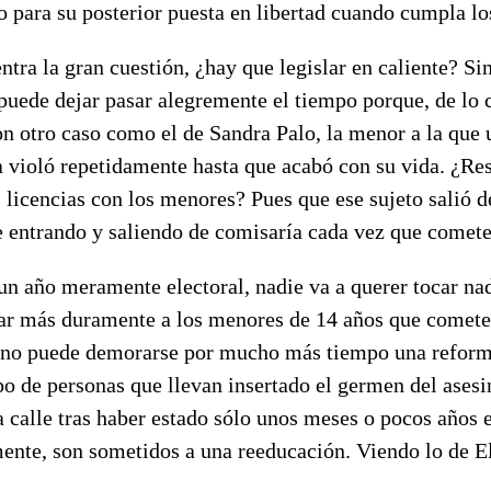
o para su posterior puesta en libertad cuando cumpla lo
ntra la gran cuestión, ¿hay que legislar en caliente? Si
uede dejar pasar alegremente el tiempo porque, de lo c
n otro caso como el de Sandra Palo, la menor a la que 
a violó repetidamente hasta que acabó con su vida. ¿Res
 licencias con los menores? Pues que ese sujeto salió d
e entrando y saliendo de comisaría cada vez que comete
un año meramente electoral, nadie va a querer tocar na
gar más duramente a los menores de 14 años que comet
o no puede demorarse por mucho más tiempo una reform
ipo de personas que llevan insertado el germen del asesi
calle tras haber estado sólo unos meses o pocos años e
ente, son sometidos a una reeducación. Viendo lo de El