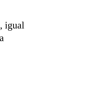
, igual
a