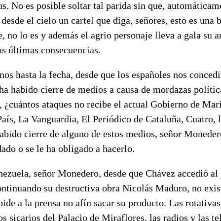
s. No es posible soltar tal parida sin que, automáticame
 desde el cielo un cartel que diga, señores, esto es una
no lo es y además el agrio personaje lleva a gala su a
as últimas consecuencias.
nos hasta la fecha, desde que los españoles nos conced
ha habido cierre de medios a causa de mordazas política
, ¿cuántos ataques no recibe el actual Gobierno de Mar
aís, La Vanguardia, El Periódico de Cataluña, Cuatro, 
abido cierre de alguno de estos medios, señor Monede
ado o se le ha obligado a hacerlo.
nezuela, señor Monedero, desde que Chávez accedió al 
continuando su destructiva obra Nicolás Maduro, no exi
mpide a la prensa no afín sacar su producto. Las rotativas
os sicarios del Palacio de Miraflores, las radios y las te