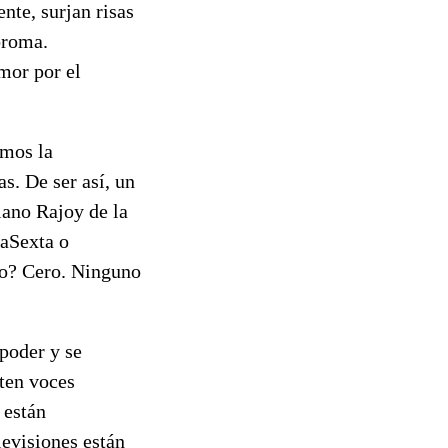
nte, surjan risas
 broma.
mor por el
imos la
s. De ser así, un
iano Rajoy de la
laSexta o
ro? Cero. Ninguno
poder y se
sten voces
 están
levisiones están