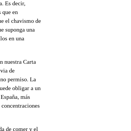
a. Es decir,
s que en
que el chavismo de
ue suponga una
alos en una
n nuestra Carta
via de
 no permiso. La
uede obligar a un
 España, más
y concentraciones
da de comer y el