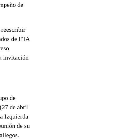
empeño de
 reescribir
tados de ETA
reso
a invitación
rupo de
(27 de abril
 a Izquierda
eunión de su
allegos.