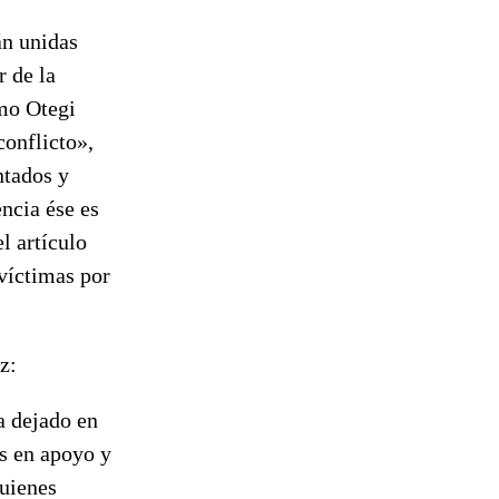
án unidas
r de la
mo Otegi
conflicto»,
ntados y
ncia ése es
l artículo
víctimas por
z:
a dejado en
es en apoyo y
quienes