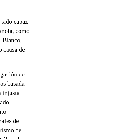
 sido capaz
pañola, como
l Blanco,
o causa de
igación de
hos basada
a injusta
dado,
ato
nales de
orismo de