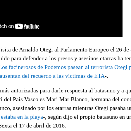
isita de Arnaldo Otegi al Parlamento Europeo el 26 de 
uido para defender a los presos y asesinos etarras ha te
Los facinerosos de Podemos pasean al terrorista Otegi p
ausentan del recuerdo a las víctimas de ETA
-.
más autorizadas para darle respuesta al batasuno y a q
ri del País Vasco es Mari Mar Blanco, hermana del con
nco, asesinado por los etarras mientras Otegi pasaba u
estaba en la playa
-, según dijo el propio batasuno en u
Sexta el 17 de abril de 2016.