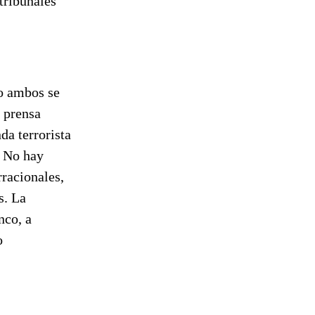
tribunales
o ambos se
e prensa
da terrorista
. No hay
rracionales,
s. La
nco, a
o