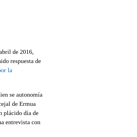
abril de 2016,
nido respuesta de
or la
uien se autonomía
cejal de Ermua
n plácido día de
na entrevista con