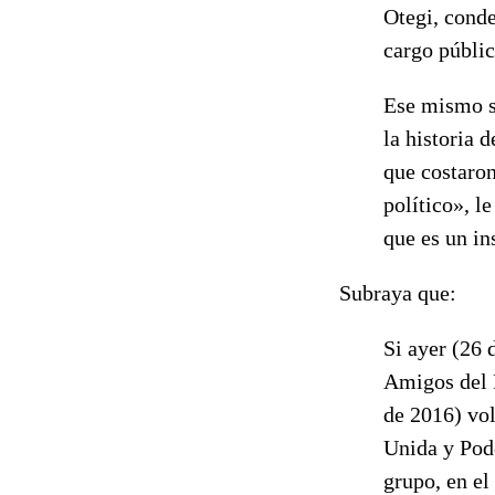
Otegi, cond
cargo públic
Ese mismo se
la historia 
que costaron
político», l
que es un in
Subraya que:
Si ayer (26 
Amigos del P
de 2016) vol
Unida y Pode
grupo, en el