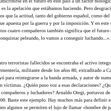
unscribirse en el futuro en este país a un factor biológi
a es la apelación que estábamos haciendo. Pero desgra
s que la actitud, tanto del gobierno español, como del
que apuesta por la guerra y por la imposición. Y en este 
tos cuatro compañeros también significa que el futuro 
onquistar peleando, lo vamos a conseguir luchando...».
atro terroristas fallecidos se encontraba el activo integ
mentería, militante desde los años 80, extraditado a C
ó para reintegrarse a la banda armada, y autor de num
n víctimas. ¿Quién puso voz a esas declaraciones? ¿Qu
 compañeros y luchadores? Arnaldo Otegi, portavoz d
00. Baste este ejemplo. Hay muchos más para definir e
ien algunos se permiten el lujo de llamar «hombre de p