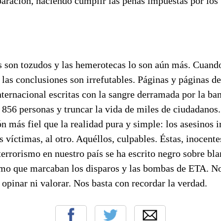
paración, haciendo cumplir las penas impuestas por los 
 son tozudos y las hemerotecas lo son aún más. Cuand
 las conclusiones son irrefutables. Páginas y páginas d
nternacional escritas con la sangre derramada por la ban
a 856 personas y truncar la vida de miles de ciudadanos
ón más fiel que la realidad pura y simple: los asesinos i
as víctimas, al otro. Aquéllos, culpables. Éstas, inocente
 terrorismo en nuestro país se ha escrito negro sobre bla
itmo que marcaban los disparos y las bombas de ETA. N
opinar ni valorar. Nos basta con recordar la verdad.