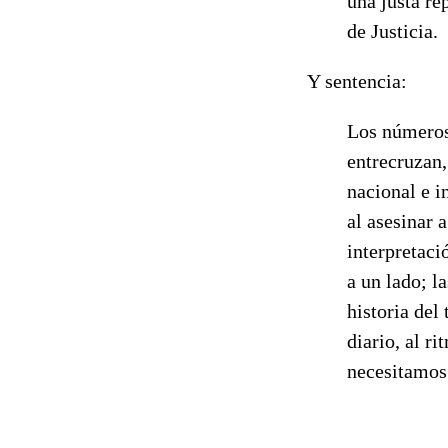
una justa re
de Justicia.
Y sentencia:
Los números
entrecruzan,
nacional e i
al asesinar 
interpretaci
a un lado; l
historia del
diario, al r
necesitamos 