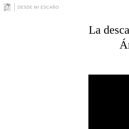
DESDE MI ESCAÑO
La desca
Á