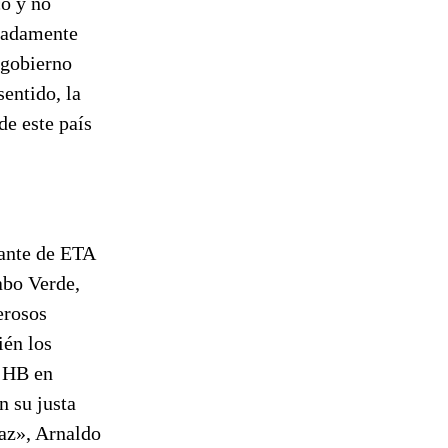
co y no
ciadamente
 gobierno
sentido, la
de este país
rante de ETA
abo Verde,
erosos
ién los
e HB en
n su justa
az», Arnaldo