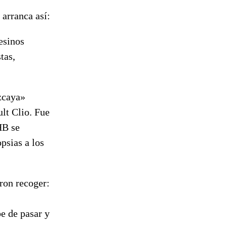
 arranca así:
esinos
tas,
zcaya»
ult Clio. Fue
HB se
psias a los
eron recoger:
e de pasar y