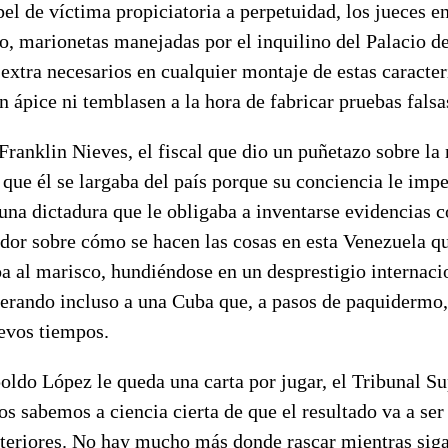
pel de víctima propiciatoria a perpetuidad, los jueces 
so, marionetas manejadas por el inquilino del Palacio d
 extra necesarios en cualquier montaje de estas caracterí
 ápice ni temblasen a la hora de fabricar pruebas falsa
Franklin Nieves, el fiscal que dio un puñetazo sobre la 
que él se largaba del país porque su conciencia le impe
una dictadura que le obligaba a inventarse evidencias 
ador sobre cómo se hacen las cosas en esta Venezuela q
a al marisco, hundiéndose en un desprestigio internac
perando incluso a una Cuba que, a pasos de paquidermo,
uevos tiempos.
oldo López le queda una carta por jugar, el Tribunal S
dos sabemos a ciencia cierta de que el resultado va a ser
nteriores. No hay mucho más donde rascar mientras sig