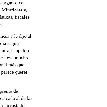
encargados de
e Miraflores y,
sticas, fiscales
s.
mesa y le dijo al
día seguir
contra Leopoldo
ue lleva mucho
ional más que
 parece querer
upremo de
 calcado al de las
an incrustados