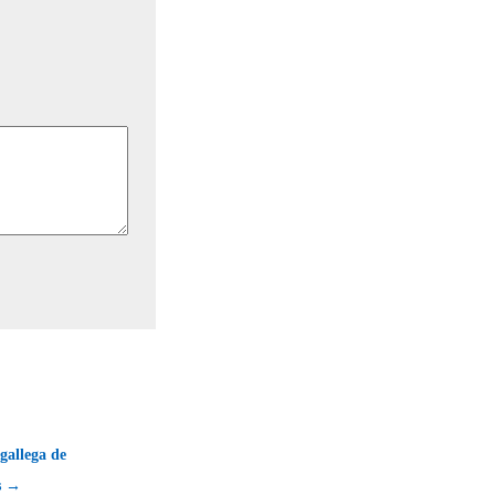
gallega de
s →