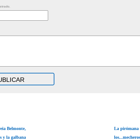
strado.
reia Belmonte,
La pirómana 
s y la galbana
los...mechero