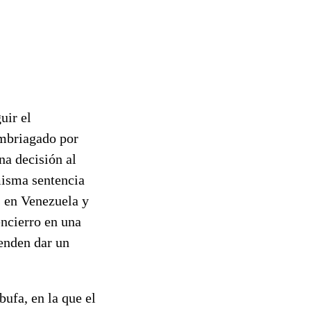
uir el
embriagado por
na decisión al
misma sentencia
s en Venezuela y
encierro en una
enden dar un
bufa, en la que el