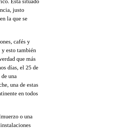
ico. Está situado
ncia, justo
en la que se
iones, cafés y
, y esto también
s verdad que más
s días, el 25 de
a de una
che, una de estas
ntinente en todos
 almuerzo o una
instalaciones