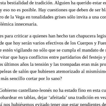
esta bestialidad de tradición. Alguien ha querido estar e
y eso no es posible. Hay cuestiones que deben de ser bl
ro de la Vega en tonalidades grises sólo invita a una co
olémica innecesaria.
es para criticar a quienes han hecho tan chapucera legi
 de que hoy serán varios efectivos de los Cuerpos y Fue
e estén vigilando no sólo que se cumpla el mandato de 
vitar que haya conflictos entre partidarios del festejo y
os últimos años la tensión y las trompadas eran más pr
 peleas de salón que hubiesen atemorizado al mismísi
más sencillo cortar por lo sano?
 Gobierno castellano-leonés no ha estado fino en esta cu
obardear en tablas, dejar ‘afeitada’ una tradición en ve
sí nos hubiésemos evitado tener que estar pendientes d