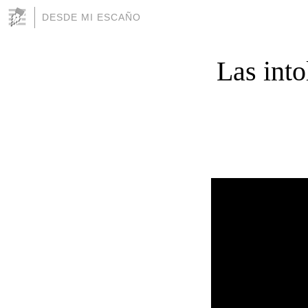
DESDE MI ESCAÑO
Las into