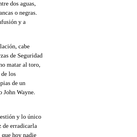
ntre dos aguas,
ancas o negras.
nfusión y a
slación, cabe
rzas de Seguridad
no matar al toro,
 de los
opias de un
mo John Wayne.
estión y lo único
z de erradicarla
e que hoy nadie