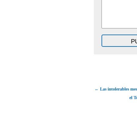
← Las intolerables med
el T