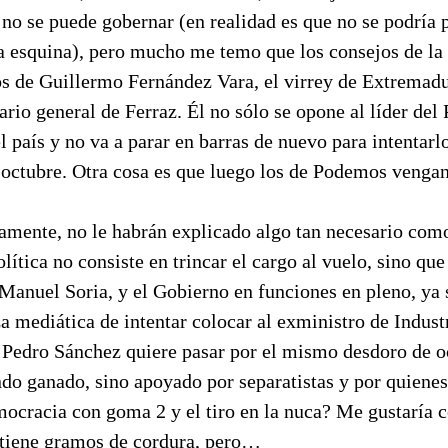
no se puede gobernar (en realidad es que no se podría 
 la esquina), pero mucho me temo que los consejos de la
s de Guillermo Fernández Vara, el virrey de Extremadur
tario general de Ferraz. Él no sólo se opone al líder del 
l país y no va a parar en barras de nuevo para intentarl
e octubre. Otra cosa es que luego los de Podemos vengan
amente, no le habrán explicado algo tan necesario com
lítica no consiste en trincar el cargo al vuelo, sino qu
 Manuel Soria, y el Gobierno en funciones en pleno, ya 
a mediática de intentar colocar al exministro de Indust
Pedro Sánchez quiere pasar por el mismo desdoro de 
ndo ganado, sino apoyado por separatistas y por quiene
ocracia con goma 2 y el tiro en la nuca? Me gustaría c
tiene gramos de cordura, pero…