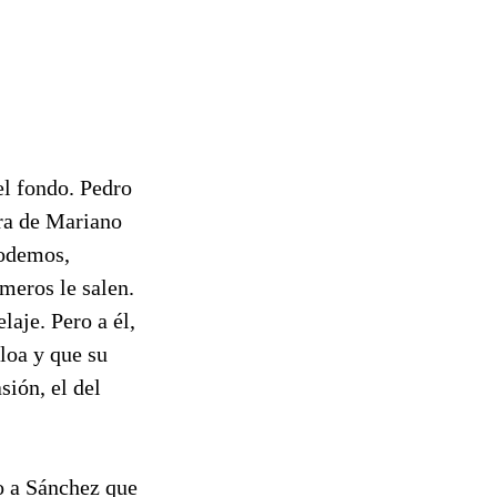
el fondo. Pedro
ura de Mariano
Podemos,
úmeros le salen.
laje. Pero a él,
cloa y que su
sión, el del
ro a Sánchez que