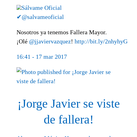
Sálvame Oficial
✔
@salvameoficial
Nosotros ya tenemos Fallera Mayor.
¡Olé
@
jjaviervazquez
!
http://
bit.ly/2nhyhyG
16:41 - 17 mar 2017
¡Jorge Javier se viste
de fallera!